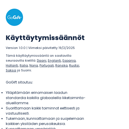
Käyttäytymissäännöt
Version 1.0.0 | Viimeksi päivitetty 19/2/2025
Tämä käyttäytymissääntö on saatavilla
seuraavilla kielillä:
Daani
,
Englanti
,
Espanja
,
Hollanti
,
Italia
,
Norja
,
Portugali
,
Ranska
,
Ruotsi
,
Saksa
ja Suomi.
GoGift sitoutuu:
Ylläpitämään erinomaisen laadun
standardia kaikilla globaaleilla liiketoiminta-
alueillamme.
Suorittamaan kaikki toiminnot eettisesti ja
vastuullisesti.
Tukemaan, kunnioittamaan ja suojelemaan
kaikkien yksilöiden perusoikeuksia.
Kunnoittamaan ympäristöä.