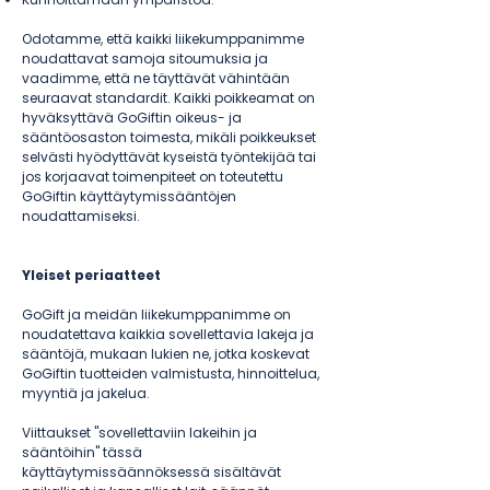
Odotamme, että kaikki liikekumppanimme
noudattavat samoja sitoumuksia ja
vaadimme, että ne täyttävät vähintään
seuraavat standardit. Kaikki poikkeamat on
hyväksyttävä GoGiftin oikeus- ja
sääntöosaston toimesta, mikäli poikkeukset
selvästi hyödyttävät kyseistä työntekijää tai
jos korjaavat toimenpiteet on toteutettu
GoGiftin käyttäytymissääntöjen
noudattamiseksi.
Yleiset periaatteet
GoGift ja meidän liikekumppanimme on
noudatettava kaikkia sovellettavia lakeja ja
sääntöjä, mukaan lukien ne, jotka koskevat
GoGiftin tuotteiden valmistusta, hinnoittelua,
myyntiä ja jakelua.
Viittaukset "sovellettaviin lakeihin ja
sääntöihin" tässä
käyttäytymissäännöksessä sisältävät