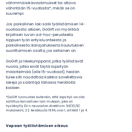
vähimmäisikävaatimukset tai oltava
vähintään 15-vuotiaita*, mikäli se on
suurempi.
Jos paikallinen laki sallii työllistämisen 14-
vuotiaasta alkaen, GoGift voi myöntää
kirjallisen luvan ad-hoc-perusteella
riippuen työn erityisluonteesta ja
paikallisesta ikärajoituksesta koulutuksen
suorittamisen osalta, jos sellainen on.
GoGift ja liikekumppanit, jotka työllistävät
nuoria, jotka eivät täytä lapsityön
määritelmää (alle 15-vuotiaat), heidän
tulee silti noudattaa kaikkia sovellettavia
lakeja ja sääntöjä tällaisia henkilöitä
koskien.
*GoGift tunnustaa kuitenkin, että lapsityö voi olla
sallittua kansallisen lain mukaan, joka on
hyväksytty EU:n neuvoston direktiivin 94/33/EC
mukaisesti, 22. kesäkuuta 1994, osio 1, artiklat 1 ja 4.
Vapaan työllistämisen oikeus