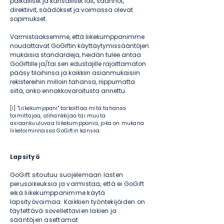
paikalliset ja kansalliset lait, säännöt,
direktiivit, säädökset ja voimassa olevat
sopimukset.
Varmistaaksemme, että liikekumppanimme
noudattavat GoGiftin käyttäytymissääntöjen
mukaisia standardeja, heidän tulee antaa
GoGiftille ja/tai sen edustajille rajoittamaton
pääsy tiloihinsa ja kaikkiin asianmukaisiin
rekistereihin milloin tahansa, riippumatta
siitä, onko ennakkovaroitusta annettu.
​[i] "Liikekumppani" tarkoittaa mitä tahansa
toimittajaa, alihankkijaa tai muuta
asiaankuuluvaa liikekumppania, joka on mukana
liiketoiminnassa GoGiftin kanssa.
Lapsityö
GoGift sitoutuu suojelemaan lasten
perusoikeuksia ja varmistaa, että ei GoGift
eikä liikekumppanimme käytä
lapsityövoimaa. Kaikkien työntekijöiden on
täytettävä sovellettavien lakien ja
sääntöjen asettamat