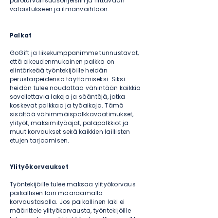
paloturvallisuusohjeisiin ja riittävään
valaistukseen ja ilmanvaihtoon.
Palkat
GoGift ja liikekumppanimme tunnustavat,
että oikeudenmukainen palkka on
elintärkeää työntekijöille heidän
perustarpeidensa täyttämiseksi. Siksi
heidän tulee noudattaa vähintään kaikkia
sovellettavia lakeja ja sääntöjä, jotka
koskevat palkkaa ja työaikoja. Tämä
sisältää vähimmäispalkkavaatimukset,
ylityöt, maksimityöajat, palapalkkiot ja
muut korvaukset sekä kaikkien laillisten
etujen tarjoamisen.
Ylityökorvaukset
Työntekijöille tulee maksaa ylityökorvaus
paikallisen lain määräämällä
korvaustasolla. Jos paikallinen laki ei
määrittele ylityökorvausta, työntekijöille