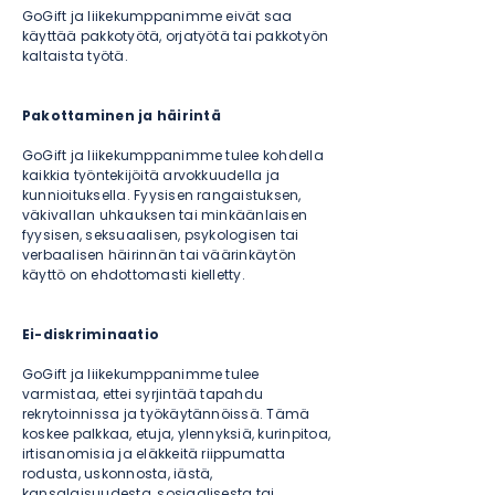
GoGift ja liikekumppanimme eivät saa
käyttää pakkotyötä, orjatyötä tai pakkotyön
kaltaista työtä.
Pakottaminen ja häirintä
GoGift ja liikekumppanimme tulee kohdella
kaikkia työntekijöitä arvokkuudella ja
kunnioituksella. Fyysisen rangaistuksen,
väkivallan uhkauksen tai minkäänlaisen
fyysisen, seksuaalisen, psykologisen tai
verbaalisen häirinnän tai väärinkäytön
käyttö on ehdottomasti kielletty.
Ei-diskriminaatio
GoGift ja liikekumppanimme tulee
varmistaa, ettei syrjintää tapahdu
rekrytoinnissa ja työkäytännöissä. Tämä
koskee palkkaa, etuja, ylennyksiä, kurinpitoa,
irtisanomisia ja eläkkeitä riippumatta
rodusta, uskonnosta, iästä,
kansalaisuudesta, sosiaalisesta tai