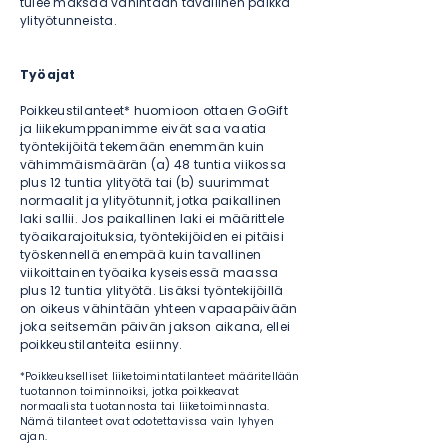
tulee maksaa vähintään tavallinen palkka
ylityötunneista.
Työajat
Poikkeustilanteet* huomioon ottaen GoGift
ja liikekumppanimme eivät saa vaatia
työntekijöitä tekemään enemmän kuin
vähimmäismäärän (a) 48 tuntia viikossa
plus 12 tuntia ylityötä tai (b) suurimmat
normaalit ja ylityötunnit, jotka paikallinen
laki sallii. Jos paikallinen laki ei määrittele
työaikarajoituksia, työntekijöiden ei pitäisi
työskennellä enempää kuin tavallinen
viikoittainen työaika kyseisessä maassa
plus 12 tuntia ylityötä. Lisäksi työntekijöillä
on oikeus vähintään yhteen vapaapäivään
joka seitsemän päivän jakson aikana, ellei
poikkeustilanteita esiinny.
*Poikkeukselliset liiketoimintatilanteet määritellään
tuotannon toiminnoiksi, jotka poikkeavat
normaalista tuotannosta tai liiketoiminnasta.
Nämä tilanteet ovat odotettavissa vain lyhyen
ajan.