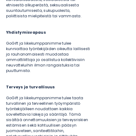
etnisestä alkuperästä, seksuaalisesta
suuntautumisesta, sukupuolesta,
poliittisista mielipiteistä tai vammasta.
Yhdistymisvapaus
GoGift ja liikekumppanimme tulee
kunnioittaa työntekijöiden oikeutta laillisesti
ja rauhanomaisesti muodostaa
ammattiliittoja ja osallistua kollektiivisiin
neuvotteluihin ilman rangaistuksia tai
puuttumista.
Terveys ja turvallisuus
GoGift ja liikekumppanimme tulee taata
turvallinen ja terveellinen työympäristö
työntekijöilleen noudattaen kaikkia
sovellettavia lakeja ja sääntöjä. Tämä
sisältää onnettomuuksien ja terveysriskien
estämisen sekä kohtuullisen pääsyn
juomaveteen, saniteettitiloihin,