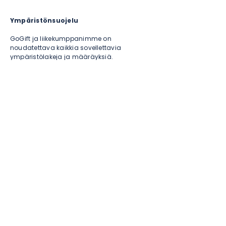
Ympäristönsuojelu
GoGift ja liikekumppanimme on
noudatettava kaikkia sovellettavia
ympäristölakeja ja määräyksiä.
Vastuullisuus ja Lahjonta
GoGift ja meidän liikekumppanimme on
noudatettava kaikkia sovellettavia
vastuullisuuslakeja ja sääntöjä, jotka
koskevat liiketoimintaa. Erityisesti (i)
pyrkimys saada perusteettomia etuja
lupaamalla, tarjoamalla, antamalla tai
vastaanottamalla jotain arvokasta,
suoraan tai epäsuorasti, julkiselta
virkamieheltä, liikekumppanilta tai muilta
kolmansilta osapuolilta, tai (ii)
osallistuminen muihin korruption muotoihin,
kuten lahjontaan, helpottamismaksuihin,
varkauksiin, kiristykseen, suosioon tai
petokseen, joiden tarkoituksena on hankkia