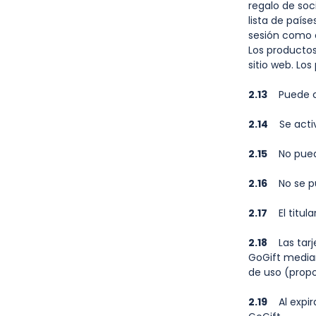
regalo de soc
lista de paíse
sesión como c
Los productos
sitio web. Lo
2.13
Puede ca
2.14
Se activ
2.15
No puede 
2.16
No se pu
2.17
El titula
2.18
Las tarje
GoGift median
de uso (propo
2.19
Al expira