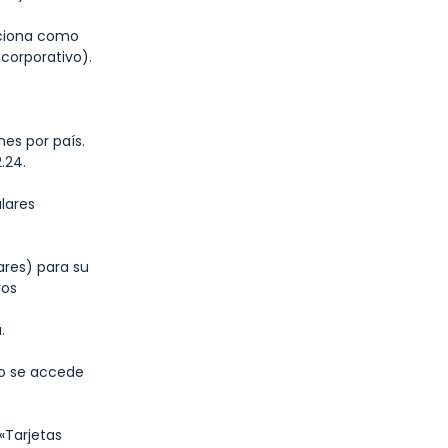
rciona como
 corporativo).
es por país.
.24.
lares
ares) para su
ros
a.
o se accede
«Tarjetas