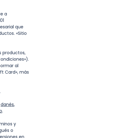
re a
01
esarial que
uctos. «Sitio
os productos,
ondiciones»).
formar al
ift Card», más
s.
,
danés
,
o
.
rminos y
ugués o
versiones en