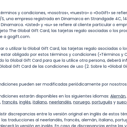
rminos y condiciones, «nosotros», «nuestro» o «GoGift» se refie
/S, una empresa registrada en Dinamarca en Strandgade 4C, 14
inamarca. «Usted» y «su» se refiere al cliente particular o empr
eta The Global Gift Card, las tarjetas regalo asociadas o los prod
re a gogift.com.
o utilizar la Global Gift Card, las tarjetas regalo asociadas o l
estar obligado por estos términos y condiciones («Términos y C
o la Global Gift Card para que la utilice otra persona, deberá in
 Global Gift Card de las condiciones de uso (2. Sobre la «Global G
iciones pueden ser modificadas periódicamente por nosotro
iciones estarán disponibles en los siguientes idiomas:
Alemán
,
francés
,
inglés
,
italiano
,
neerlandés
,
noruego
,
portugués
y
suec
stir discrepancias entre la versión original en inglés de estos té
 las traducciones al neerlandés, francés, alemán, italiano, port
alecerá la versión en inglés. En caso de discrepancias entre las 