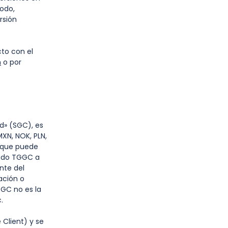
odo,
rsión
cto con el
m
o por
d» (SGC), es
MXN, NOK, PLN,
) que puede
iado TGGC a
nte del
ación o
TGGC no es la
c.
Client) y se