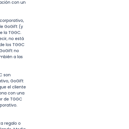
lación con un
 corporativo,
de GoGift (y
de la TGGC.
cir, no está
 de los TGGC
 GoGift no
ambién a las
C son
tivo, GoGift
ue el cliente
sona con una
ptor de TGGC
porativo.
a regalo o