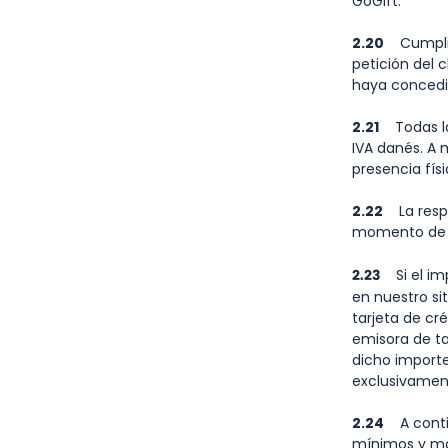
GoGift.
2.20
Cumplimi
petición del c
haya concedi
2.21
Todas la
IVA danés. A 
presencia físi
2.22
La respo
momento de c
2.23
Si el imp
en nuestro si
tarjeta de cr
emisora de ta
dicho importe
exclusivament
2.24
A continu
mínimos y máx