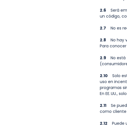
2.6
Será emit
un código, co
2.7
No es rec
2.8
No hay va
Para conocer 
2.9
No está di
(consumidore
2.10
Solo está
uso en incent
programas si
En EE. UU., s
2.11
Se puede 
como cliente 
2.12
Puede uti