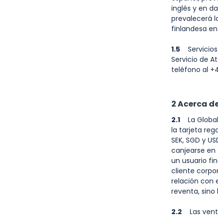
inglés y en d
prevalecerá l
finlandesa en 
1.5
Servicios 
Servicio de A
teléfono al +
2 Acerca de
2.1
La Global 
la tarjeta reg
SEK, SGD y US
canjearse en 
un usuario fi
cliente corpo
relación con e
reventa, sino
2.2
Las ventas