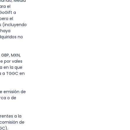
alando, Media
ara el
GoGift a
pero el
s (incluyendo
t haya
dquiridos no
 GBP, MXN,
e por vales
a en la que
da a TGGC en
de emisión de
rca o de
rentes a la
 comisión de
GC).