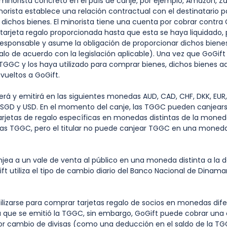
minorista concreto en el país de canje, por ejemplo, Amazon, Z
norista establece una relación contractual con el destinatario p
 dichos bienes. El minorista tiene una cuenta por cobrar contra 
tarjeta regalo proporcionada hasta que esta se haya liquidado, 
responsable y asume la obligación de proporcionar dichos biene
galo de acuerdo con la legislación aplicable). Una vez que GoGif
TGGC y los haya utilizado para comprar bienes, dichos bienes a
vueltos a GoGift.
 y emitirá en las siguientes monedas AUD, CAD, CHF, DKK, EUR,
, SGD y USD. En el momento del canje, las TGGC pueden canjears
rjetas de regalo específicas en monedas distintas de la moned
 las TGGC, pero el titular no puede canjear TGGC en una mone
ea a un vale de venta al público en una moneda distinta a la 
ft utiliza el tipo de cambio diario del Banco Nacional de Dinama
izarse para comprar tarjetas regalo de socios en monedas dife
 que se emitió la TGGC, sin embargo, GoGift puede cobrar una
or cambio de divisas (como una deducción en el saldo de la TG