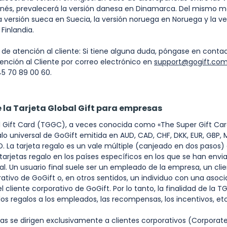
anés, prevalecerá la versión danesa en Dinamarca. Del mismo m
a versión sueca en Suecia, la versión noruega en Noruega y la ve
Finlandia.
de atención al cliente: Si tiene alguna duda, póngase en conta
tención al Cliente por correo electrónico en
support@gogift.co
45 70 89 00 60.
 la Tarjeta Global Gift para empresas
Gift Card (TGGC), a veces conocida como «The Super Gift Car
alo universal de GoGift emitida en AUD, CAD, CHF, DKK, EUR, GBP, 
D.
La tarjeta regalo es un vale múltiple (canjeado en dos pasos
tarjetas regalo en los países específicos en los que se han env
nal. Un usuario final suele ser un empleado de la empresa, un clie
rativo de GoGift o, en otros sentidos, un individuo con una asoci
l cliente corporativo de GoGift. Por lo tanto, la finalidad de la 
 los regalos a los empleados, las recompensas, los incentivos, et
 se dirigen exclusivamente a clientes corporativos (Corporate 