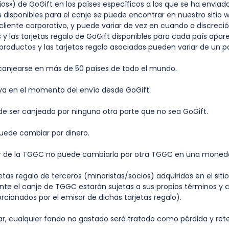
ios») de GoGift en los países específicos a los que se ha envia
s disponibles para el canje se puede encontrar en nuestro sitio we
liente corporativo, y puede variar de vez en cuando a discreció
 y las tarjetas regalo de GoGift disponibles para cada país apar
s productos y las tarjetas regalo asociadas pueden variar de un pa
njearse en más de 50 países de todo el mundo.
a en el momento del envío desde GoGift.
ser canjeado por ninguna otra parte que no sea GoGift.
ede cambiar por dinero.
r de la TGGC no puede cambiarla por otra TGGC en una moneda
tas regalo de terceros (minoristas/socios) adquiridas en el siti
te el canje de TGGC estarán sujetas a sus propios términos y 
rcionados por el emisor de dichas tarjetas regalo).
r, cualquier fondo no gastado será tratado como pérdida y ret