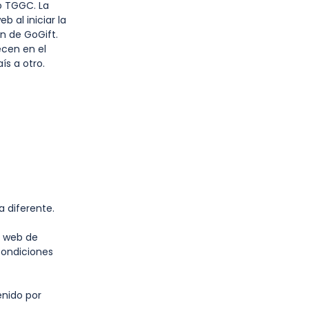
do TGGC. La
b al iniciar la
n de GoGift.
ecen en el
ís a otro.
 diferente.
o web de
condiciones
enido por