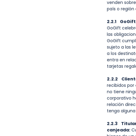
venden sobre 
país o región
2.2.1 GoGift
GoGift celebr
las obligacio
GoGift cumpli
sujeto a las 
a los destina
entra en rela
tarjetas rega
2.2.2
Cliente
recibidos por
no tiene ning
corporativo 
relación dire
tenga alguna 
2.2.3 Titula
canjeada:
Cu