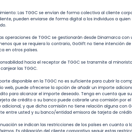
ento: Las TGGC se envían de forma colectiva al cliente corpor
liente, pueden enviarse de forma digital a los individuos a quien 
do.
s operaciones de TGGC se gestionarán desde Dinamarca con
menos que se requiera lo contrario, GoGift no tiene intención de
ca en otros países.
nsabilidad hacia el receptor de TGGC se transmite al minorista
anjear las TGGC.
orte disponible en la TGGC no es suficiente para cubrir la co
tio web, puede ofrecerse la opción de añadir un importe adicio
édito para alcanzar el importe deseado. Tenga en cuenta que su
rjeta de crédito o su banco puede cobrarle una comisión por e
 adicional, y que dicha comisión no tiene relación alguna con G
e entre usted y su banco/entidad emisora de tarjeta de crédit
ación se indican las restricciones de los países en cuanto a lo
imos. Es obligación del cliente corporativo seguir estas restric