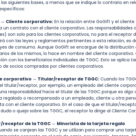
las siguientes bases, a menos que se indique lo contrario en re
 específicos:
 ⇔ Cliente corporativo:
En la relación entre GoGift y el cliente
a un contrato con el cliente corporativo. Las responsabilidades 
nes) son solo para los clientes corporativos, no para el receptor 
rá con las leyes y reglamentos pertinentes a esta relación, es de
leyes de consumo. Aunque GoGift se encargue de la distribución
tarios de los mismos, lo hace en nombre del cliente corporativo.
ción con los beneficiarios individuales de TGGC. Esto se aplica t
lo de socios compradas por clientes corporativos.
 corporativo ⇔ Titular/receptor de TGGC:
Cuando los TGG
 el titular/receptor, por ejemplo, un empleado del cliente corpora
una responsabilidad hacia el titular de las TGGC porque es algo q
ha regalado o recompensado a un empleado, cliente u otra per
cta con el cliente corporativo. En el caso de que el titular/rece
duda o queja sobre las TGGC, el receptor la dirige al Cliente Cor
r/receptor de la TGGC ⇔ Minorista de la tarjeta regalo
ando se canjean las TGGC y se utilizan para comprar una tarjet