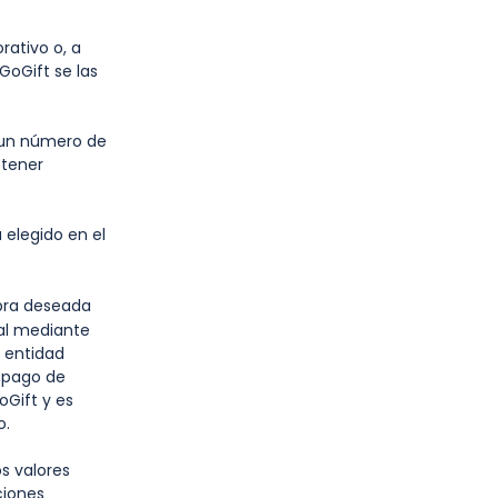
ativo o, a
GoGift se las
 un número de
 tener
 elegido en el
mpra deseada
nal mediante
 entidad
l pago de
oGift y es
o.
s valores
ciones