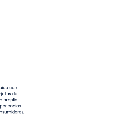
tuida con
rjetas de
un amplio
periencias
consumidores,