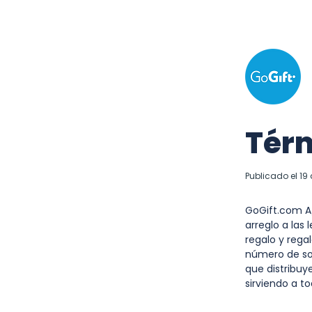
Térm
Publicado el 19
GoGift.com A/
arreglo a las
regalo y rega
número de soc
que distribuy
sirviendo a t