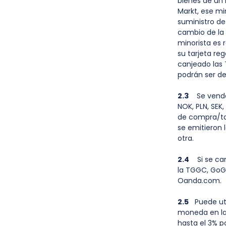
bienes de un 
Markt, ese mi
suministro de
cambio de la 
minorista es 
su tarjeta re
canjeado las 
podrán ser de
2.3
Se venderá
NOK, PLN, SEK
de compra/ta
se emitieron
otra.
2.4
Si se canj
la TGGC, GoGi
Oanda.com.
2.5
Puede util
moneda en la
hasta el 3% p