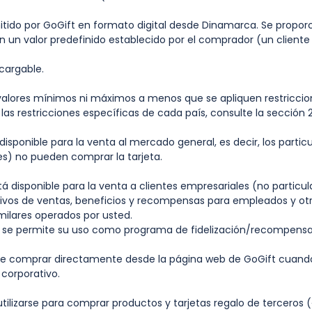
ido por GoGift en formato digital desde Dinamarca. Se propo
n un valor predefinido establecido por el comprador (un cliente
argable.
lores mínimos ni máximos a menos que se apliquen restriccion
las restricciones específicas de cada país, consulte la sección 2
sponible para la venta al mercado general, es decir, los particu
s) no pueden comprar la tarjeta.
 disponible para la venta a clientes empresariales (no particul
ivos de ventas, beneficios y recompensas para empleados y ot
milares operados por usted.
olo se permite su uso como programa de fidelización/recompens
comprar directamente desde la página web de GoGift cuand
corporativo.
lizarse para comprar productos y tarjetas regalo de terceros (