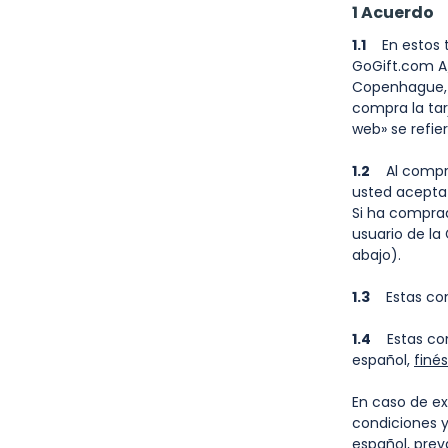
1 Acuerdo
1.1
En estos té
GoGift.com A
Copenhague, D
compra la tarj
web» se refie
1.2
Al comprar 
usted acepta 
Si ha comprad
usuario de la
abajo).
1.3
Estas cond
1.4
Estas cond
español,
finés
En caso de exi
condiciones y
español, prev