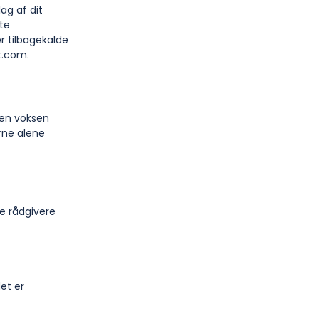
ag af dit
tte
r tilbagekalde
t.com.
 en voksen
erne alene
le rådgivere
et er