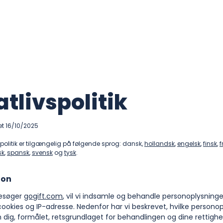
atlivspolitik
et 16/10/2025
spolitik er tilgængelig på følgende sprog: dansk,
hollandsk
,
engelsk
,
finsk
,
f
sk
,
spansk
,
svensk
og
tysk
.
ion
esøger
gogift.com
, vil vi indsamle og behandle personoplysninge
ookies og IP-adresse. Nedenfor har vi beskrevet, hvilke personop
dig, formålet, retsgrundlaget for behandlingen og dine rettighe