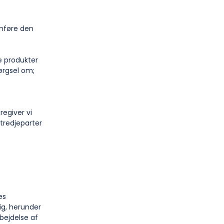
emføre den
e produkter
pørgsel om;
regiver vi
tredjeparter
es
ig, herunder
rbejdelse af