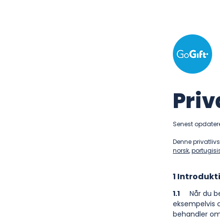
Priv
Senest opdater
Denne privatliv
norsk
,
portugisi
1 Introdukt
1.1
Når du b
eksempelvis c
behandler om 