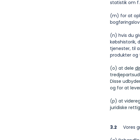
statistik om 
(m) for at op
bogføringslov
(n) hvis du g
købshistorik,
tjenester, ti
produkter og 
(o) at dele
di
tredjepartsu
Disse udbyder
og for at lever
(p) at videreg
juridiske rett
3.2
Vores gru