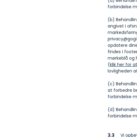
(a) Behandlin
forbindelse m
(b) Behandlin
angivet i afsn
markedsføring
privacy@gogi
opdatere dine
findes i foot
mørkeblå og h
(
klik her for
lovligheden a
(c) Behandling
at forbedre b
forbindelse me
(d) Behandling
forbindelse m
3.3
Vi opbeva