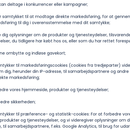
 kan deltage i konkurrencer eller kampagner;
ar samtykket til at modtage direkte markedsføring, for at genn
dsføring til dig i overensstemmelse med dit samtykke;
ve dig oplysninger om de produkter og tjenesteydelser, tilsvarend
lser, du tidligere har købt hos os, eller som du har rettet fores
nne ombytte og indløse gavekort;
mtykker til markedsføringscookies (cookies fra tredjeparter) vide
m dig, herunder din IP-adresse, til samarbejdspartnere og andre 
irekte markedsføring;
rbedre vores hjemmeside, produkter og tjenesteydelser;
bedre sikkerheden;
amtykker til præference- og statistik-cookies: For at forbedre vor
rodukter og tjenesteydelser, og vi videregiver oplysninger om d
, til samarbejdspartnere, f.eks. Google Analytics, til brug for uda