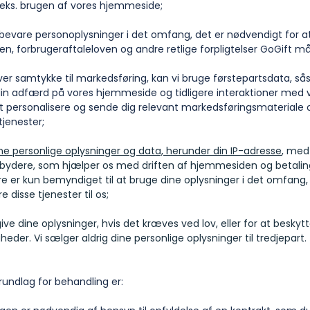
f.eks. brugen af vores hjemmeside;
bevare personoplysninger i det omfang, det er nødvendigt for a
en, forbrugeraftaleloven og andre retlige forpligtelser GoGift m
iver samtykke til markedsføring, kan vi bruge førstepartsdata, s
 din adfærd på vores hjemmeside og tidligere interaktioner med 
l at personalisere og sende dig relevant markedsføringsmateriale
tjenester;
ne personlige oplysninger og data, herunder din IP-adresse
, med
dbydere, som hjælper os med driften af hjemmesiden og betalin
e er kun bemyndiget til at bruge dine oplysninger i det omfang,
e disse tjenester til os;
ive dine oplysninger, hvis det kræves ved lov, eller for at beskyt
igheder. Vi sælger aldrig dine personlige oplysninger til tredjepart.
ndlag for behandling er: