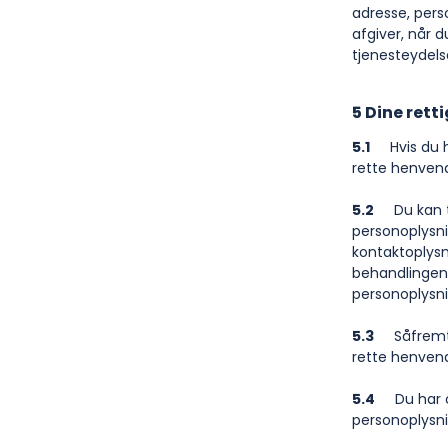
adresse, perso
afgiver, når 
tjenesteydels
5 Dine rett
5.1
Hvis du ha
rette henvend
5.2
Du kan til
personoplysnin
kontaktoplysn
behandlingen 
personoplysni
5.3
Såfremt d
rette henvende
5.4
Du har ogs
personoplysni