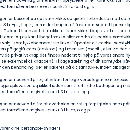
gen er nødvendig af hensyn til opfyldelse af en kontrakt, som du 
ed formålene beskrevet i punkt 3.1 a-b, d og h.
gen er baseret på det samtykke, du giver i forbindelse med de f
it 3.1 e-g, i, l og n, herunder brugen af førstepartsdata til personli
. Du kan til enhver tid trække dit samtykke tilbage ved at sende 
ft.com
, og du kan tilbagetrække eller ændre dit cookie-samtyk
 valg i samtykkebanneret via linket "Opdater dit cookie-samtyk
eren på gogift.com (desktop) og i menuen (mobil), eller via den
vide privatlivsknap der findes nederst til højre på vores andre
 at se eksempel af knappen
). Tilbagetrækning af dit samtykke påv
f den behandling, der er baseret på dit samtykke, inden tilbage
en er nødvendig for, at vi kan forfølge vores legitime interesser,
rugeroplevelsen og sikkerheden samt forhindre bedrageri og mis
d formålene angivet i punkt 3.1 c, j, k, o og p.
en er nødvendig for at overholde en retlig forpligtelse, som påhv
ed formålene angivet i punkt 3.1 h, m, o og p.
rer dine personoplysninger i