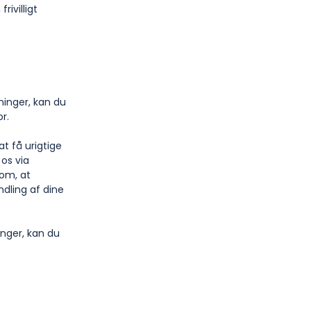
ivilligt
inger, kan du
r.
t få urigtige
 os via
om, at
ndling af dine
nger, kan du
e