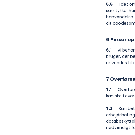
5.5
I det omfa
samtykke, har 
henvendelse t
dit cookiesam
6 Personop
6.1
Vi behandl
bruger, der be
anvendes til 
7 Overførse
7.1
Overførsel 
kan ske i ov
7.2
Kun betro
arbejdsbetin
databeskyttel
nødvendigt for