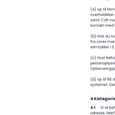
(a) op til fe
overholdelse 
samt CVR-num
kontakt med 
(b) Hvis du tr
fra vores mar
samtykker i 2
(c) Hvor beha
personoplysni
Opbevaringspe
(d) op til 90 
systemet. Dett
4 Kategori
4.1
Vi vil beh
adresse, tele