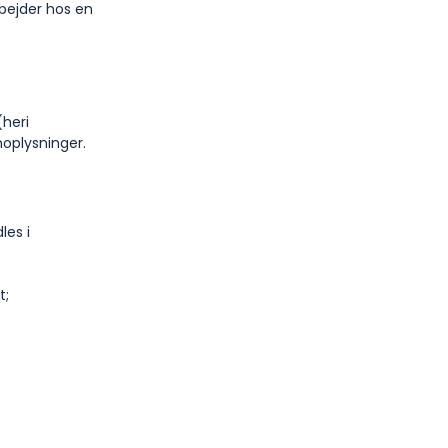
bejder hos en
heri
noplysninger.
les i
t;