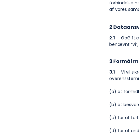
forbindelse 
af vores sam
2 Dataansv
2.1
GoGift.com
benævnt “vi”, 
3 Formål m
3.1
Vi vil sik
overensstemm
(a) at formidl
(b) at besvar
(c) for at for
(d) for at un