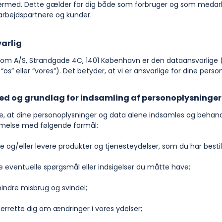
hermed. Dette gælder for dig både som forbruger og som medar
arbejdspartnere og kunder.
arlig
 A/S, Strandgade 4C, 1401 København er den dataansvarlige (
“os” eller “vores”). Det betyder, at vi er ansvarlige for dine perso
ed og grundlag for indsamling af personoplysninger
re, at dine personoplysninger og data alene indsamles og behand
else med følgende formål:
e og/eller levere produkter og tjenesteydelser, som du har bestil
e eventuelle spørgsmål eller indsigelser du måtte have;
hindre misbrug og svindel;
derrette dig om ændringer i vores ydelser;