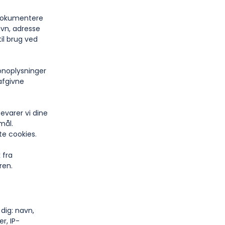
e dokumentere
avn, adresse
il brug ved
sonoplysninger
afgivne
evarer vi dine
mål.
te cookies.
 fra
ren.
dig: navn,
r, IP-