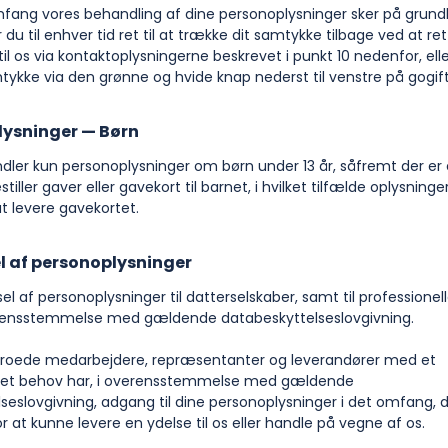
ng vores behandling af dine personoplysninger sker på grundl
du til enhver tid ret til at trække dit samtykke tilbage ved at re
il os via kontaktoplysningerne beskrevet i punkt 10 nedenfor, elle
tykke via den grønne og hvide knap nederst til venstre på gogif
lysninger — Børn
er kun personoplysninger om børn under 13 år, såfremt der er
stiller gaver eller gavekort til barnet, i hvilket tilfælde oplysning
at levere gavekortet.
l af personoplysninger
af personoplysninger til datterselskaber, samt til professionel
erensstemmelse med gældende databeskyttelseslovgivning.
ede medarbejdere, repræsentanter og leverandører med et
get behov har, i overensstemmelse med gældende
seslovgivning, adgang til dine personoplysninger i det omfang, d
 at kunne levere en ydelse til os eller handle på vegne af os.