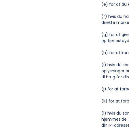
(e) for at du
(f) hvis du h
direkte marke
(g) for at gi
og tjenesteyde
(h) for at ku
(i) hvis du sa
oplysninger o
til brug for d
(j) for at fo
(k) for at for
(l) hvis du s
hjemmeside, p
din IP-adresse