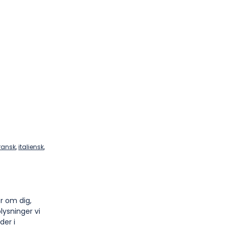
ransk
,
italiensk
,
r om dig,
lysninger vi
der i