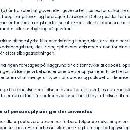
m (5) år fra købet af gaven eller gavekortet hos os, for at kunn
af bogføringsloven og forbrugeraftaleloven. Dette gælder for n
mer for forretningskunder, samt e-mail eller telefonnummer t
kunden eller ombytning af gavekort.
ækker dit samtykke til markedsføring tilbage, sletter vi dine per
kedsføringslister, idet vi dog opbevarer dokumentation for dine 
 år efter tilbagetrækningen.
ndlingen foretages på baggrund af dit samtykke til cookies, opb
nger, så længe vi behandler dine personoplysninger til dette for
rioden vil afhænge af typen af cookies og udløbet af de enkel
dage i forbindelse med hilsner, hvorefter disse slettes automatisk
e er kun aktuelt for ordrer hvor køber har tilknyttet hilsen til ord
er af personoplysninger der anvendes
andle og opbevare personhenførbare følgende oplysninger om 
fonnummer, e-mailadresse, økonomi- og betalingskortoplysninge