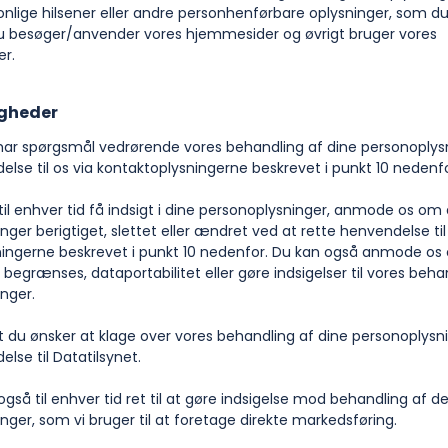
nlige hilsener eller andre personhenførbare oplysninger, som du fr
du besøger/anvender vores hjemmesider og øvrigt bruger vores
er.
igheder
r spørgsmål vedrørende vores behandling af dine personoplysn
else til os via kontaktoplysningerne beskrevet i punkt 10 nedenfo
 enhver tid få indsigt i dine personoplysninger, anmode os om a
ger berigtiget, slettet eller ændret ved at rette henvendelse til
ingerne beskrevet i punkt 10 nedenfor. Du kan også anmode os 
begrænses, dataportabilitet eller gøre indsigelser til vores beha
nger.
u ønsker at klage over vores behandling af dine personoplysni
lse til Datatilsynet.
å til enhver tid ret til at gøre indsigelse mod behandling af d
nger, som vi bruger til at foretage direkte markedsføring.