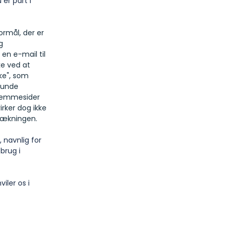
er part i
ormål, der er
g
en e-mail til
ke ved at
ke", som
 runde
 hjemmesider
irker dog ikke
trækningen.
 navnlig for
brug i
iler os i