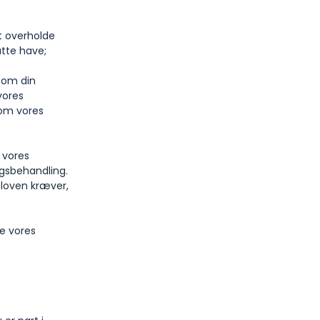
t overholde
åtte have;
åsom din
vores
 om vores
 vores
gsbehandling.
 loven kræver,
te vores