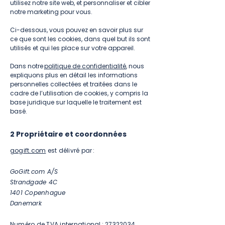
utilisez notre site web, et personnaliser et cibler
notre marketing pour vous.
​
Ci-dessous, vous pouvez en savoir plus sur
ce que sont les cookies, dans quel but ils sont
utilisés et qui les place sur votre appareil.
​
Dans notre
politique de confidentialité
, nous
expliquons plus en détail les informations
personnelles collectées et traitées dans le
cadre de l’utilisation de cookies, y compris la
base juridique sur laquelle le traitement est
basé.
2 Propriétaire et coordonnées
gogift.com
est délivré par :
GoGift.com A/S
Strandgade 4C
1401 Copenhague
Danemark
Numéro de TVA international :
27322034