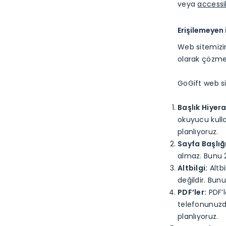
veya
accessi
Erişilemeyen 
Web sitemizin
olarak çözmey
GoGift web sit
Başlık Hiyera
okuyucu kulla
planlıyoruz.
Sayfa Başlığı
almaz. Bunu 2
Altbilgi:
Altbi
değildir. Bun
PDF’ler:
PDF’l
telefonunuzda
planlıyoruz.