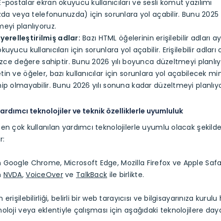
-postalar ekran okuyucu kullanıcıları ve sesli komut yazılımı
ızda veya telefonunuzda) için sorunlara yol açabilir. Bunu 2025 
eyi planlıyoruz.
e yerelleştirilmiş adlar:
Bazı HTML öğelerinin erişilebilir adları
uyucu kullanıcıları için sorunlara yol açabilir. Erişilebilir adları
lizce değere sahiptir. Bunu 2026 yılı boyunca düzeltmeyi planlıy
in ve öğeler, bazı kullanıcılar için sorunlara yol açabilecek 
ip olmayabilir. Bunu 2026 yılı sonuna kadar düzeltmeyi planlıy
yardımcı teknolojiler ve teknik özelliklerle uyumluluk
en çok kullanılan yardımcı teknolojilerle uyumlu olacak şekild
r:
Google Chrome, Microsoft Edge, Mozilla Firefox ve Apple Safari
m
NVDA
,
VoiceOver
ve
TalkBack
ile birlikte.
erişilebilirliği, belirli bir web tarayıcısı ve bilgisayarınıza kurulu
oloji veya eklentiyle çalışması için aşağıdaki teknolojilere daya