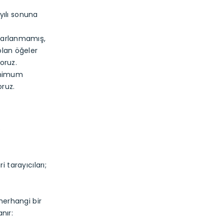
yılı sonuna
 ayarlanmamış,
 olan öğeler
oruz.
minimum
oruz.
e
 tarayıcıları;
 herhangi bir
nır: