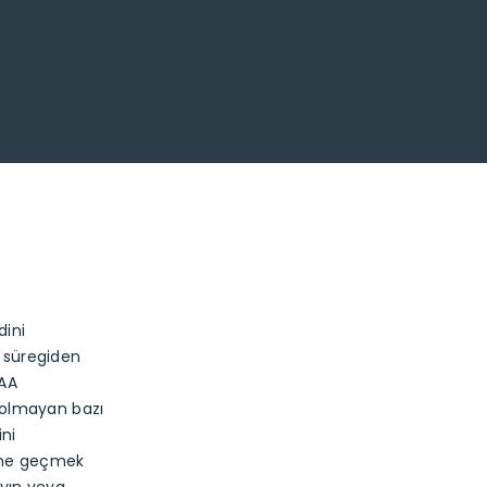
dini
k süregiden
 AA
olmayan bazı
ini
işime geçmek