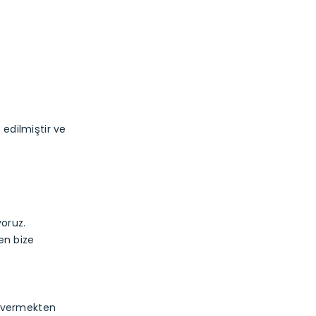
edilmiştir ve
yoruz.
fen bize
ri vermekten