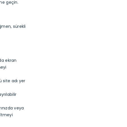
me geçin.
ağmen, sürekli
 da ekran
meyi
 site adı yer
rılabilir
arınızda veya
eltmeyi