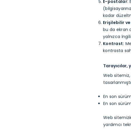
E-postalar:
E
(bilgisayarın
kadar düzeltm
Erişilebilir v
bu da ekran ok
yalnızca İngi
Kontrast:
Met
kontrasta sah
Tarayıcılar, 
Web sitemiz, 
tasarlanmıştı
En son sürüm 
En son sürü
Web sitemizin 
yardımcı tekn