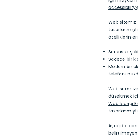
için ihtiyacın
accessibilit
Web sitemiz,
tasarlanmıştır
özelliklerin e
Sorunsuz şek
Sadece bir k
Modern bir ek
telefonunuzd
Web sitemizin
düzeltmek içi
Web İçeriği Er
tasarlanmıştı
Aşağıda bilin
belirtilmeyen 