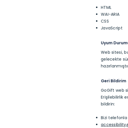
HTML
WAI-ARIA
CSS
JavaScript
Uyum Durum
Web sitesi, b
gelecekte sür
hazırlanmıştı
Geri Bildirim
GoGift web sit
Erişilebilirli
bildirin:
Bizi telefonl
accessibilit