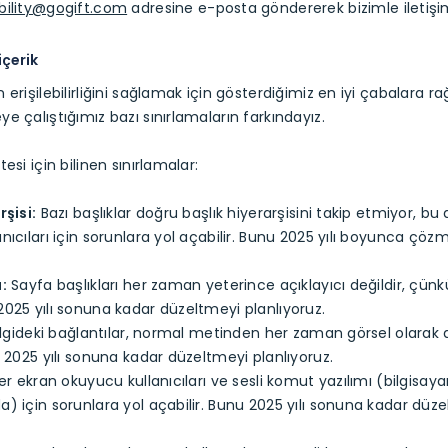
bility@gogift.com
adresine e-posta göndererek bizimle iletişi
içerik
 erişilebilirliğini sağlamak için gösterdiğimiz en iyi çabalara r
e çalıştığımız bazı sınırlamaların farkındayız.
esi için bilinen sınırlamalar:
rşisi:
Bazı başlıklar doğru başlık hiyerarşisini takip etmiyor, bu
nıcıları için sorunlara yol açabilir. Bunu 2025 yılı boyunca çöz
:
Sayfa başlıkları her zaman yeterince açıklayıcı değildir, çünkü
025 yılı sonuna kadar düzeltmeyi planlıyoruz.
lgideki bağlantılar, normal metinden her zaman görsel olarak ay
u 2025 yılı sonuna kadar düzeltmeyi planlıyoruz.
er ekran okuyucu kullanıcıları ve sesli komut yazılımı (bilgisay
) için sorunlara yol açabilir. Bunu 2025 yılı sonuna kadar düz