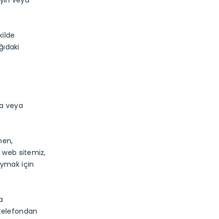
yın veya
kilde
ğıdaki
da veya
men,
k web sitemiz,
ymak için
a
telefondan