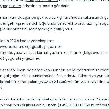
ız varsa, lütfen
(+45) 70 89 00 60
numaralı telefondan bizi ara
y@gogift.com
adresine e-posta gönderin.
 mümkün olduğunca çok sayıda kişi tarafından kullanılacak şe
, engelli kişiler de dahil. Şu anda ve sürekli olarak sizin için aşa
rişilebilir olmasını sağlamak için çalışıyoruz:
ilde %200’e kadar yakınlaştırma
lavye kullanarak çoğu siteyi gezmek
ran okuyucu ve sesli komut yazılımı kullanarak (bilgisayarınız
a) çoğu siteyi gezmek
 erişilebilirliğini sağlama konusundaki en iyi çabalarımıza rağ
n çalıştığımız bazı sınırlamaların farkındayız. Tüketiciye yöneli
işilebilirlik Yönergeleri (WCAG) 2.1
sürümünün ‘AA’ seviyesine u
r.
en sınırlamalar ve potansiyel çözümleri açıklamaktadır. Aşağıd
bir sorunla karşılaşırsanız, lütfen
(+45) 70 89 00 60
numaralı 