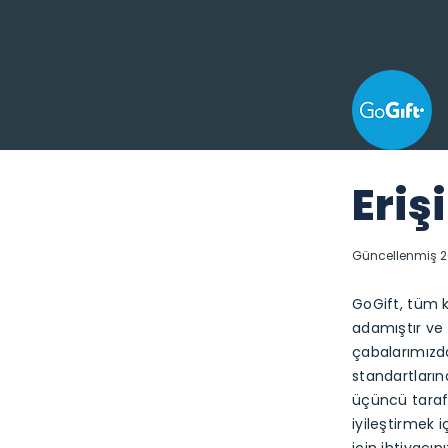
Eriş
Güncellenmiş 
GoGift, tüm ku
adamıştır ve 
çabalarımızda
standartları
üçüncü taraf w
iyileştirmek i