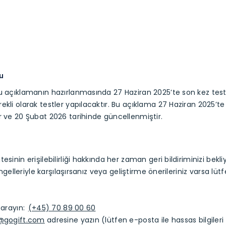
u
u açıklamanın hazırlanmasında 27 Haziran 2025’te son kez test 
ekli olarak testler yapılacaktır. Bu açıklama 27 Haziran 2025’te
r ve 20 Şubat 2026 tarihinde güncellenmiştir.
esinin erişilebilirliği hakkında her zaman geri bildiriminizi bekli
k engelleriyle karşılaşırsanız veya geliştirme önerileriniz varsa lüt
a arayın:
(+45) 70 89 00 60
y@gogift.com
adresine yazın (lütfen e-posta ile hassas bilgile